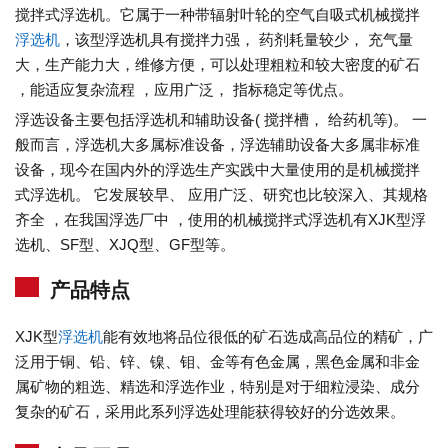
搅拌式浮选机。它属于一种带辐射叶轮的空气自吸式机械搅拌
浮选机
，该型浮选机具有搅拌力强， 药剂耗量较少， 充气量
大，生产能力大，维修方便，可以处理粗粒和较大密度的矿石
，能适应复杂流程 ，应用广泛， 指标稳定等优点。
浮选设备主要包括浮选机和辅助设备( 搅拌槽， 给药机等)。 一
般而言，浮选机大多属标准设备，浮选辅助设备大多属非标准
设备，现今在国内外的浮选生产实践中大量使用的是机械搅拌
式浮选机。 它发展较早、 应用广泛、研究也比较深入、其规格
齐全 ，在我国浮选厂中 ，使用的机械搅拌式浮选机有XJK型浮
选机、SF型、XJQ型、GF型等。
产品特点
XJK型
浮选机
能有效地将品位很低的矿石选成高品位的精矿，广
泛用于铜、铅、锌、镍、钼、金等有色金属，黑色金属和非金
属矿物的粗选、精选和浮选作业，特别是对于细粒浸染、成分
复杂的矿石，采用此系列浮选处理能获得较好的分选效果。