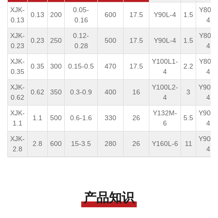
XJK-
0.05-
Y801-
0.13
200
600
17.5
Y90L-4
1.5
0.13
0.16
4
XJK-
0.12-
Y801-
0.23
250
500
17.5
Y90L-4
1.5
0.23
0.28
4
XJK-
Y100L1-
Y801-
0.35
300
0.15-0.5
470
17.5
2.2
0.35
4
4
XJK-
Y100L2-
Y90S-
0.62
350
0.3-0.9
400
16
3
0.62
4
4
XJK-
Y132M-
Y90S-
1.1
500
0.6-1.6
330
26
5.5
1.1
6
4
XJK-
Y90S-
2.8
600
15-3.5
280
26
Y160L-6
11
2.8
4
产品知识