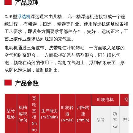
产品原理
XJK型
浮选机
浮选通常由几槽， 几十槽浮选机连接组成一个连
续过程， 有粗选 ，扫选 ，精选等作业。使用浮选机满足设备和
工艺要求 ，即设备方面要求零部件齐全 ，完好， 运转正常，工
艺上按作业要求达到规定的充气量。
电动机通过三角皮带、皮带轮使叶轮转动，一方面吸入足够的
空气和矿浆混合，一方面搅拌矿浆与药剂混合，同时细化气
泡，颗粒在药剂的作用下，粘附在气泡上，浮到矿浆表面，形
成矿化泡沫层，被刮板刮出。
产品参数
页
叶轮电机
刮板
轮
机槽
叶轮转
刮板转
型号
直
生产能力
容积
速
速
功
规格
径
(m3/min)
(m3)
(r/min)
(r/min)
型号
率
型号
(m
kw
m)