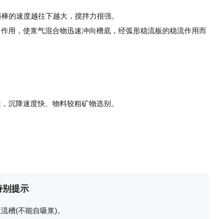
斜棒的速度越往下越大，搅拌力很强。
向作用，使浆气混合物迅速冲向槽底，经弧形稳流板的稳流作用而
。
大，沉降速度快、物料较粗矿物选别。
特别提示
流槽(不能自吸浆)。