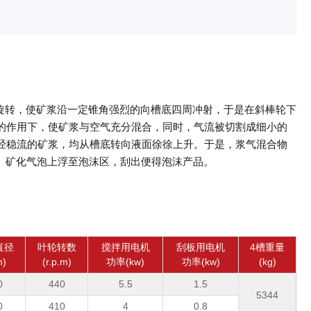
旋转，使矿浆沿一定锥角强烈的向槽底四周冲射，于是在斜棒轮下
的作用下，使矿浆与空气充分混合，同时，气流被切割成细小的
经稳流的矿浆，均从槽底转向液面徐徐上升。于是，浆气混合物
。矿化气泡上浮至泡沫区，刮出便得泡沫产品。
直径
叶轮转数
搅拌用电机
刮板用电机
4槽重量
m)
(r.p.m)
功率(kw)
功率(kw)
(kg)
0
440
5.5
1.5
5344
0
410
4
0.8