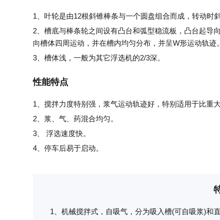
1、叶轮是由12根斜锥棒条与一个圆盘组合而成，转动时
2、槽底与棒条轮之间设有凸台和弧型稳流板，凸台起导
向槽体四周运动，并在槽内均匀分布，并呈W形运动轨迹
3、槽体浅，一般为其它浮选机的2/3深。
性能特点
1、搅拌力度特别强，浆气运动轨迹好，特别适用于比重
2、浆、气、药混合均匀。
3、 浮选速度快。
4、停车后易于启动。
1、机械搅拌式，自吸气，分为吸入槽(可自吸浆)和直