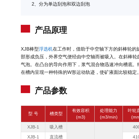
2、分为单边刮泡和双边刮泡
产品原理
XJB棒型
浮选机
在工作时，借助于中空轴下方的斜棒轮的
部形成负压，外界空气便经由中空轴而被吸入。在斜棒轮
气泡。在凸台的导向作用下，浆气混合物迅速冲向槽底。
在槽内呈现一种特殊的W形运动轨迹，使矿液面比较稳定
产品参数
有效容积
处理能力
叶轮
型 号
槽类型
(m3)
(m3/min)
(m
XJB-1
吸入槽
40
XJB-1
直流槽
41