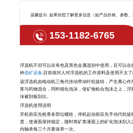
温馨提示: 如果你想了解更多信息（如产品价格、参数
153-1182-6765
浮选机不但可以在有色及黑色金属选别中使用，且可以在
种
选矿设备
;目前很对人对浮选机的工作原料及使用不太
该浮选机由电动机三角代传动带动叶轮旋转，产生离心作
浆与药物混合，同时细化泡沫，使矿物粘合泡沫之上，浮
沫被刮板刮出。
浮选机使用说明
开机前应先检查各部位螺栓，停机起动前应先手动代轮旋
度，使液面保持稳定，随时将矿浆液面上的矿化泡沫刮入
内轴承每三个月要保养一次。