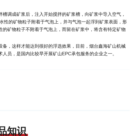
拌槽调成矿浆后，注入开始搅拌的矿浆槽，向矿浆中导入空气，
疏水性的矿物粒子附着于气泡上，并与气泡一起浮到矿浆表面，形
性的矿物粒子不附着于气泡上，而留在矿浆中，将含有特定矿物
设备，这样才能达到很好的浮选效果，目前，烟台鑫海矿山机械
术人员，是国内比较早开展矿山EPC承包服务的企业之一。
品知识