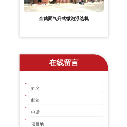
全截面气升式微泡浮选机
在线留言
*
*
*
*