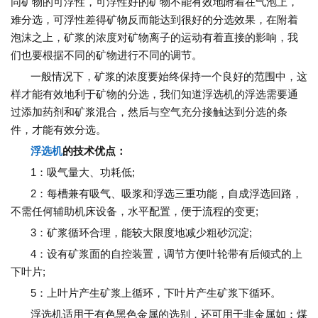
同矿物的可浮性，可浮性好的矿物不能有效地附着在气泡上，
难分选，可浮性差得矿物反而能达到很好的分选效果，在附着
泡沫之上，矿浆的浓度对矿物离子的运动有着直接的影响，我
们也要根据不同的矿物进行不同的调节。
一般情况下，矿浆的浓度要始终保持一个良好的范围中，这
样才能有效地利于矿物的分选，我们知道浮选机的浮选需要通
过添加药剂和矿浆混合，然后与空气充分接触达到分选的条
件，才能有效分选。
浮选机
的技术优点：
1：吸气量大、功耗低;
2：每槽兼有吸气、吸浆和浮选三重功能，自成浮选回路，
不需任何辅助机床设备，水平配置，便于流程的变更;
3：矿浆循环合理，能较大限度地减少粗砂沉淀;
4：设有矿浆面的自控装置，调节方便叶轮带有后倾式的上
下叶片;
5：上叶片产生矿浆上循环，下叶片产生矿浆下循环。
浮选机适用于有色黑色金属的选别，还可用于非金属如：煤