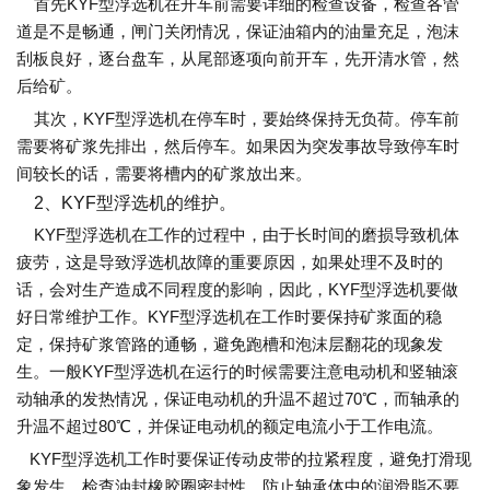
首先KYF型浮选机在开车前需要详细的检查设备，检查各管
道是不是畅通，闸门关闭情况，保证油箱内的油量充足，泡沫
刮板良好，逐台盘车，从尾部逐项向前开车，先开清水管，然
后给矿。
其次，KYF型浮选机在停车时，要始终保持无负荷。停车前
需要将矿浆先排出，然后停车。如果因为突发事故导致停车时
间较长的话，需要将槽内的矿浆放出来。
2、KYF型浮选机的维护。
KYF型浮选机在工作的过程中，由于长时间的磨损导致机体
疲劳，这是导致浮选机故障的重要原因，如果处理不及时的
话，会对生产造成不同程度的影响，因此，KYF型浮选机要做
好日常维护工作。KYF型浮选机在工作时要保持矿浆面的稳
定，保持矿浆管路的通畅，避免跑槽和泡沫层翻花的现象发
生。一般KYF型浮选机在运行的时候需要注意电动机和竖轴滚
动轴承的发热情况，保证电动机的升温不超过70℃，而轴承的
升温不超过80℃，并保证电动机的额定电流小于工作电流。
KYF型浮选机工作时要保证传动皮带的拉紧程度，避免打滑现
象发生。检查油封橡胶圈密封性，防止轴承体中的润滑脂不要