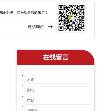
和知识分享，鑫海欢迎您的来访！
微信询价
在线留言
*
*
*
*