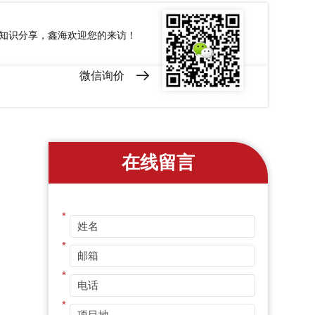
和知识分享，鑫海欢迎您的来访！
微信询价
在线留言
*
*
*
*