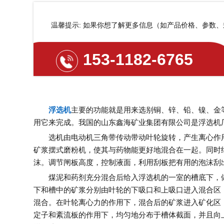
温馨提示: 如果你想了解更多信息（如产品价格、参数
153-1182-6765
浮选机
主要的功能就是用来选别铜、锌、铅、镍、金
用它来完成。我国的山东鑫海矿业集团有限公司是浮选机
选机由电动机三角带传动带动叶轮旋转，产生离心作用
矿浆摆式磨粉机，使其与药物能更好地混合在一起。同时
沫。调节闸板高度，控制液面，利用刮板把有用的泡沫刮
煤泥和药剂充分混合后给入浮选机的一室的槽底下，做
下和槽中的矿浆分别由叶轮的下吸口和上吸口进入混合区
混合。在叶轮离心力的作用下，混合后的矿浆进入矿化区
定子和紊流板的作用下，均匀地分布于槽体截面，并且向