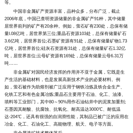
等。
中国非金属矿产资源丰富，品种众多，分布广泛，截止
2006年底，中国已查明资源储量的非金属矿产91种，其中储量
居世界前列的矿产有20余种。例如，萤石矿有230处，总保有储
量l.08亿吨，居世界第三位;重晶石资源103处，总保有储量矿石
3.6亿吨，居世界首位;石墨矿资源有91处，总保有储量矿物1.73
亿吨，居世界首位;硅灰石资源有31处，总保有储量矿石1.32亿
吨，居世界首位;云母矿资源有169处，总保有储量云母6.31万
吨……
非金属矿对国民经济发挥的作用并不亚于金属，它既是生
产生活的基础材料，也是发展高新技术产业的必要材料。例
如，萤石被作为助熔剂被广泛应用于钢铁冶炼及铁合金生产、
化铁工艺和有色金属冶炼;重晶石主要用于石油、化工、油漆、
填料等工业部门，其中80～90%用作石油钻井中的泥浆加重剂;
石墨因其耐酸、抗腐蚀、抗氧化、耐高温达3000℃、耐低温
达-204℃，还具有很强的自润滑性能，其制品已被广泛的应用在
冶金、化工、石油化工、高能物理、航天、电子等方面。
非金属选矿技术整体落后