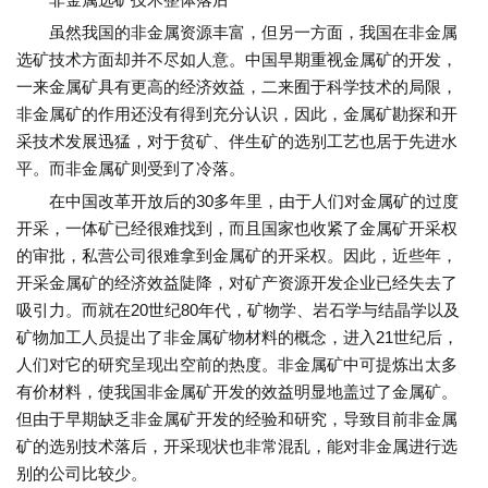
虽然我国的非金属资源丰富，但另一方面，我国在非金属
选矿技术方面却并不尽如人意。中国早期重视金属矿的开发，
一来金属矿具有更高的经济效益，二来囿于科学技术的局限，
非金属矿的作用还没有得到充分认识，因此，金属矿勘探和开
采技术发展迅猛，对于贫矿、伴生矿的选别工艺也居于先进水
平。而非金属矿则受到了冷落。
在中国改革开放后的30多年里，由于人们对金属矿的过度
开采，一体矿已经很难找到，而且国家也收紧了金属矿开采权
的审批，私营公司很难拿到金属矿的开采权。因此，近些年，
开采金属矿的经济效益陡降，对矿产资源开发企业已经失去了
吸引力。而就在20世纪80年代，矿物学、岩石学与结晶学以及
矿物加工人员提出了非金属矿物材料的概念，进入21世纪后，
人们对它的研究呈现出空前的热度。非金属矿中可提炼出太多
有价材料，使我国非金属矿开发的效益明显地盖过了金属矿。
但由于早期缺乏非金属矿开发的经验和研究，导致目前非金属
矿的选别技术落后，开采现状也非常混乱，能对非金属进行选
别的公司比较少。