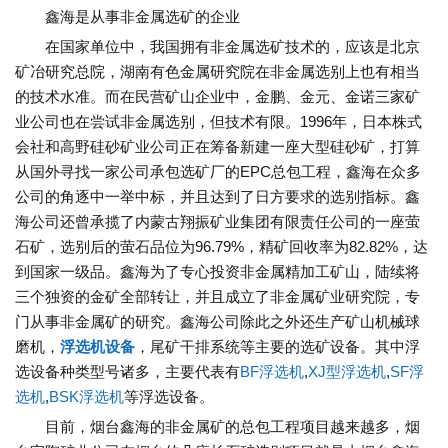
鑫海是从事非金属选矿的企业
在国家单位中，我国拥有非金属选矿技术的，应该是北京
矿冶研究总院，湖南有色金属研究院在非金属选别上也有相当
的技术水准。而在民营矿山企业中，金鹏、金元、金诺三家矿
业公司也在尝试非金属选别，但技术有限。1996年，日本株式
会社和高野硅砂矿业公司正在筹备新建一座大型硅砂矿，打算
从国外寻找一家公司承包选矿厂的EPC总包工程，鑫海在众多
公司的角逐中一举中标，并且达到了日方要求的选别指标。鑫
海公司还曾承揽了内蒙古翔振矿业集团有限责任公司的一座萤
石矿，选别后的萤石品位为96.79%，精矿回收率为82.82%，达
到国家一级品。鑫海为了专心投资非金属精加工矿山，陆续将
三个独资的金矿全部转让，并且成立了非金属矿业研究院，专
门从事非金属矿的研究。鑫海公司除此之外还生产矿山机械球
磨机，
浮选机设备
，尾矿干排系统等主要的选矿设备。其中浮
选设备种类型号诸多，主要代表有
BF浮选机
,
XJ型浮选机
,
SF浮
选机
,
BSK浮选机
等浮选设备。
目前，烟台鑫海的非金属矿的总包工程项目越来越多，烟