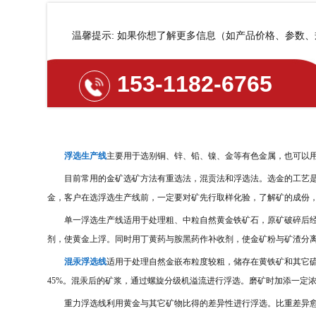
温馨提示: 如果你想了解更多信息（如产品价格、参数
153-1182-6765
浮选生产线
主要用于选别铜、锌、铅、镍、金等有色金属，也可以
目前常用的金矿选矿方法有重选法，混贡法和浮选法。选金的工艺是
金，客户在选浮选生产线前，一定要对矿先行取样化验，了解矿的成份
单一浮选生产线适用于处理粗、中粒自然黄金铁矿石，原矿破碎后经
剂，使黄金上浮。同时用丁黄药与胺黑药作补收剂，使金矿粉与矿渣分
混汞浮选线
适用于处理自然金嵌布粒度较粗，储存在黄铁矿和其它
45%
。混汞后的矿浆，通过螺旋分级机溢流进行浮选。磨矿时加添一定
重力浮选线利用黄金与其它矿物比得的差异性进行浮选。比重差异愈