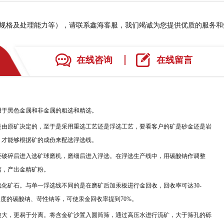
、规格及处理能力等），请联系鑫海客服，我们竭诚为您提供优质的服务
在线咨询
在线留言
用于黑色金属和非金属的粗选和精选。
由原矿决定的，至于是采用重选工艺还是浮选工艺，要看客户的矿是砂金还是岩
，才能够根据矿的成份来配选浮选线。
破碎后进入选矿球磨机，磨细后进入浮选。在浮选生产线中，用碳酸钠作调整
离，产出金精矿粉。
硫化矿石。与单一浮选线不同的是在磨矿后加汞板进行金回收，回收率可达
30-
浓度的碳酸纳、苛性钠等，可使汞金回收率提到
70%
。
大，更易于分离。将含金矿沙置入圆筒筛，通过高压水进行流矿，大于筛孔的砾