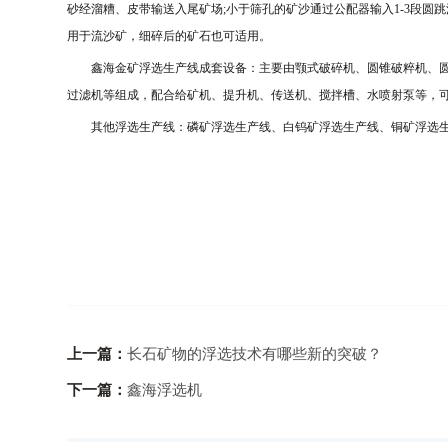
砂经溜糟、皮带输送入尾矿场
;
小于筛孔的矿沙通过公配器输入
1-3
段圆跳
用于流沙矿，细碎后的矿石也可适用。
鑫海金矿浮选生产线成套设备：主要由颚式破碎机、圆锥破粹机、圆
过滤机等组成，配合给矿机、提升机、传送机、搅拌槽、水喷射泵等，
其他浮选生产线：磷矿浮选生产线、白钨矿浮选生产线、铜矿浮选生
上一篇：
长石矿物的浮选技术有哪些新的突破？
下一篇：
鑫海浮选机