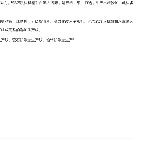
汰机，经
3
段跳汰机精矿自流入摇床，进行粗、细、扫选，生产出精沙矿。此法多
振动筛、球磨机、分级旋流器、高效化改造浓密机、充气式浮选机组和永磁磁选
可组成完整的选矿生产线。
产线、萤石矿浮选生产线、铅锌矿浮选生产!