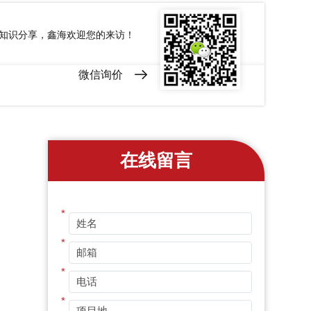
和知识分享，鑫海欢迎您的来访！
微信询价
在线留言
*
*
*
*