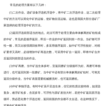
常见的处理方案有以下几种：
(1)
二次作业。选矿设备浮选机浮选中，将中矿二次浮选作业，这二次处理
中矿的方法可以简化中矿的运输，使矿物自流运输。这也是我国大部分选矿厂
家选择的处理浮选中矿的方法。
(2)
返回浮选前部适当的地点。此法可用于处理主要由单体解离的矿粒组成
的中矿，常见的是循序返回，即后一作业的中矿返回到前一作业。当矿物可浮
性一般，而又比较强调回收率时，多采用循序返回，如中矿可浮性较好，对精
矿要求又高时，必须增加中矿再选次数，可采用中矿合一返回，即将中矿合并
后返回到前部适当的作业。
(3)
中矿再磨。当中矿连生体多时，宜返回磨矿分级循环为好。再磨可单独
进行，也可返回到第一段磨矿。当中矿中还有部分单体解离的矿粒时，可将其
返回分级作业。当中矿表面需要机械擦洗时，也可返回磨机。
(4)
中矿单独浮选。有时中矿虽不呈连生体，但它的性质比较特殊，如浸染
复杂，难浮矿粒多，含泥多等，可浮性与原矿差别大时，若把中矿返回原浮选
循环，势必恶化整个浮选过程，返回前面的作业都不太合适。在这种情况下，
可将中矿单独浮选。