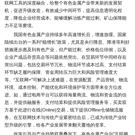
联网工具的深度融合，给整个有色金属产业带来新的发展契
机，促进升级改造，有效减少中间环节，提高信息透明化程
度，降低企业经营成本。能够缓解冶炼产能过剩、矿山保障能
力不足等窘境。
我国有色金属产业持续多年高速增长后，增速放缓。国家
陆续出台的一系列“稳增长”政策，尤其是央行降息、降准等利好
措施逐步惠及到有色产业，但产能过剩、价格低位徘徊，以及
企业产成品存货高企等问题依然突出。在贸易环节中同样存在
突出问题，包括交易环节冗长、物流环节成本过高、支付结算
环节缺乏履约保障、资金周转压力巨大和风险管理难度大
等。“互联网+”可解决上述难题，在资源配置、产品营销、物流
环境、成本控制、产能优化和环境保护等方面带来全方位改
进。如，通过电商平台可以获得海量商流、物流和资金流的信
息，并提供融服务、支付结算和提供风险管理服务等，买卖双
方基于此进行在线(Online)交易，线下提供Offline仓储物流服
务。在互联网技术与传统产业紧密结合后，已成为传统产业转
型升级的引擎，给各产业发展带来翻天覆地的变革。
政策引导与产业趋势双重叠加下，有色金属产业与“互联网