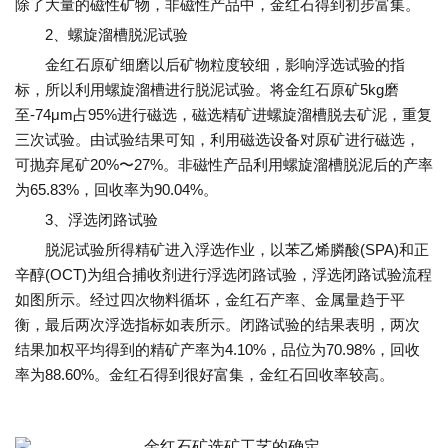
除了大量的磁性矿物，非磁性产品中，金红石得到初步富集。
2、螺旋溜槽脱泥试验
金红石原矿细磨以后矿物粒度较细，影响浮选试验的指
标，所以利用螺旋溜槽进行脱泥试验。将金红石原矿5kg磨
至-74μm占95%进行磁选，磁选精矿进螺旋溜槽脱去矿泥，重复
三次试验。由试验结果可知，利用磁选设备对原矿进行磁选，
可抛弃尾矿20%〜27%。非磁性产品利用螺旋溜槽脱泥后的产率
为65.83%，回收率为90.04%。
3、浮选闭路试验
脱泥试验所得精矿进入浮选作业，以苯乙烯膦酸(SPA)和正
辛醇(OCT)为组合捕收剂进行浮选闭路试验，浮选闭路试验流程
如图所示。经过四次物料循坏，金红石产率、金属量趋于平
衡，最后两次浮选指标如表所示。闭路试验的结果表明，两次
结果加权平均得到的精矿产率为4.10%，品位为70.98%，回收
率为88.60%。金红石得到很好富集，金红石回收率较高。