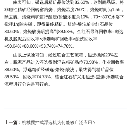
由表可知，磁选后精矿品位达到83.60%，达到商品级。将
非磁性精矿经回转窑焙烧，焙烧温度750℃，焙烧时间为1.5h，
除去硫。焙烧精矿进行酸浸(盐酸浓度为10%，70〜80℃水浴下
搅拌1h)除去磷，即得最终精矿。焙烧-酸洗前金红石品位
83.60%，焙烧酸冼后提高到89.53%。金红石最终回收率=磁选
机及脱泥后回收率×浮选精矿回收率×酸洗回收率
=90.04%×88.60%×93.74%=74.78%。
由以上试验可知，经过联合工艺流程，磁选抛尾20%左
右，脱泥产品进入浮选得到浮选精矿品位70.98%，作业回收率
88.60%。浮选精矿经磁选-焙烧-酸洗，最终得到精矿品位
89.53%，回收率74.78%。该金红石矿采用磁选-重选-浮选联合
流程进行分选是可行的。
上一篇：
机械搅拌式浮选机为何能够广泛应用？