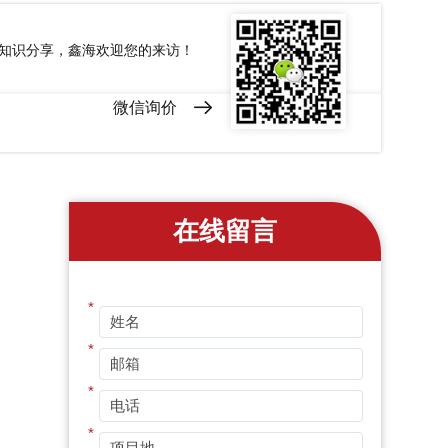
和知识分享，鑫海欢迎您的来访！
微信询价
在线留言
*
*
*
*