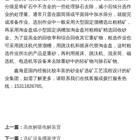
分级是将矿石中不含金的一些处理脉石去除，减小后续分选作
业的处理量。通常只需在圆筒筛或平面筛中加水筛分，就能完
成准备作业。选别作业中一般采用大型固定溜槽选出粗精矿，
再采用淘金盘或小型固定涡槽加淘金盘对粗精矿精选回收砂
金。为了提高金的回收率和综合回收其它重矿物，粗选作业也
可采用跳汰机代替溜槽，用跳汰机和摇床代替淘金盘，这时粗
选作业所出的产品是重砂，再利用摇床、跳汰机、混汞筒、磁
选机、电选机等设备来去除重砂中的轻矿物与脉石矿物。
鑫海是国内经验比较丰富的砂金矿选矿工艺流程设计的矿
业集团，如需了解更多，请联系我们在线客服或拨打服务热
线：15311826765。
上一篇：
高效解吸电解装置
下一篇：
选矿设备哪家便宜