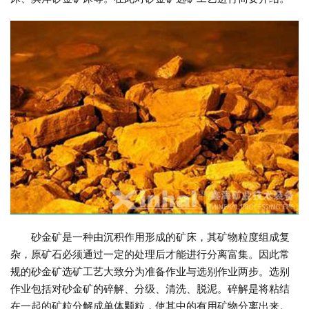
砂金矿是一种由沉积作用形成的矿床，其矿物粒度组成复
杂，原矿石必须通过一定的处理后才能进行分离富集。因此常
规的砂金矿选矿工艺大致分为准备作业与选别作业两步。选别
作业包括对砂金矿的碎解、分级、清洗、脱泥。碎解是将粘结
在一起的矿粒分解成单体颗粒，使其中的有用矿物分离出来。