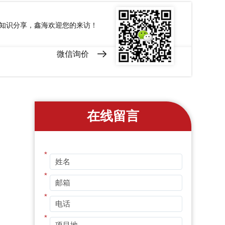
和知识分享，鑫海欢迎您的来访！
微信询价
在线留言
*
*
*
*