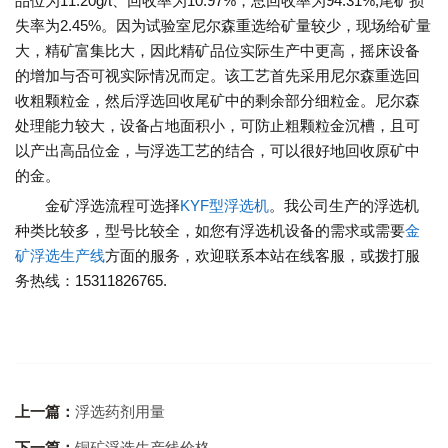
品位为11.20g/t、回收率为10.97%，总回收率为94.31%,尾矿损
失率为2.45%。因为试验室尼尔森重选给矿量较少，现场给矿量
大，精矿富集比大，因此精矿品位实际生产中更高，摇床设备
的增加与否可视实际情况而定。该工艺首先采用尼尔森重选回
收粗颗粒金，然后浮选回收尾矿中的剩余部分细粒金。尼尔森
处理能力较大，设备占地面积小，可防止粗颗粒金沉槽，且可
以产出高品位金，与浮选工艺的结合，可以很好地回收原矿中
的金。
金矿浮选流程可选择
KYF型浮选机
。我公司生产的浮选机
种类比较多，型号比较全，如您有浮选机设备的需求或需要
金
矿浮选生产线
方面的服务，欢迎联系本站在线客服，或拨打服
务热线：15311826765.
上一篇：
浮选药剂用量
下一篇：
铜矿浮选生产线价格