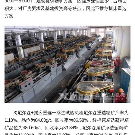
3000一5 000 t，建设提供选矿方案，因摇床处理量少，占地面
积大，对厂房要求及基建投资高等缺点，因此不推荐摇床重选
方案。
3)尼尔森+摇床重选一浮选试验流程尼尔森重选精矿产率为
1.19%、品位为64.03g/t、回收率为86.58%，经摇床精选获得精
矿品位为480.60g/t、回收率为83.34%，尼尔森尾矿浮选金精矿