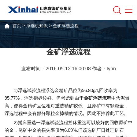
>
>
首页
浮选机知识
金矿浮选流程
金矿浮选流程
发布时间：2016-05-12 16:00:08 作者：lynn
1)浮选试验流程浮选金精矿品位为96.80g/t,回收率为
95.77%，浮选指标较好。但考虑到由于
金矿浮选流程
中含泥较
高，使得金精矿品位相对重选精矿较低，且原矿中有颗粒金，
浮选过程中会有部分颗粒金掉槽的情况。因此不推荐此工艺。
2)摇床重选一浮选试验流程摇床重选可以较好的回收原矿中
的金，尾矿中金的损失率仅为6.09%.但该选矿厂日处理矿石