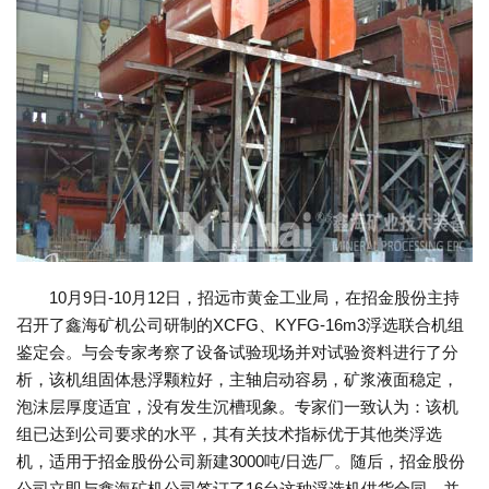
10月9日-10月12日，招远市黄金工业局，在招金股份主持
召开了鑫海矿机公司研制的XCFG、KYFG-16m3浮选联合机组
鉴定会。与会专家考察了设备试验现场并对试验资料进行了分
析，该机组固体悬浮颗粒好，主轴启动容易，矿浆液面稳定，
泡沫层厚度适宜，没有发生沉槽现象。专家们一致认为：该机
组已达到公司要求的水平，其有关技术指标优于其他类浮选
机，适用于招金股份公司新建3000吨/日选厂。随后，招金股份
公司立即与鑫海矿机公司签订了16台这种浮选机供货合同，并