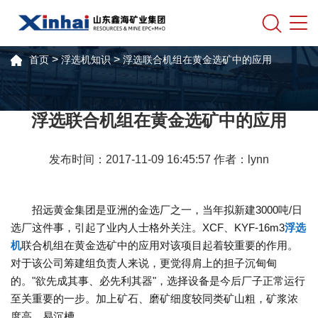
>
>
首页
浮选机知识
浮选联合机组在黄金选矿中的应用
浮选联合机组在黄金选矿中的应用
发布时间：2017-11-09 16:45:57 作者：lynn
招远黄金集团是亚洲的金选厂之一，当年拟新建3000吨/日
选厂这件事，引起了业内人士格外关注。XCF、KYF-16m3
浮选
机
联合机组在黄金选矿中的应用对该项目起着较重要的作用。
对于该公司筹建组负责人来说，更觉得肩上的担子沉甸甸
的。"欲先成其事、必先利其器"，选择设备是今后厂子正常运行
至关重要的一步。加上矿石、磨矿细度较同类矿山粗，矿浆浓
度高，易沉槽。