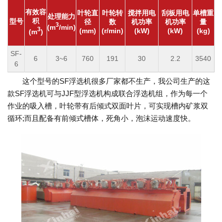
有效容
叶轮直
叶轮转
搅拌用电
刮板用电
单槽重
处理能力
积
型号
径
数
机功率
机功率
量
3
(m
/min)
3
(mm)
(r/min)
(kW)
(kW)
(kg)
(m
)
SF-
6
3~6
760
191
30
2.2
3540
6
这个型号的SF浮选机很多厂家都不生产，我公司生产的这
款SF浮选机可与JJF型浮选机构成联合浮选机组，作为每一个
作业的吸入槽，叶轮带有后倾式双面叶片，可实现槽内矿浆双
循环;而且配备有前倾式槽体，死角小，泡沫运动速度快。