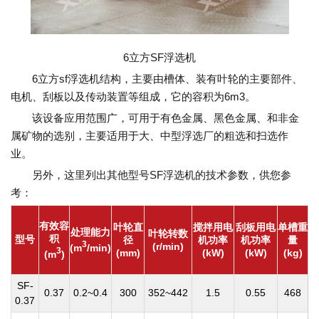
6立方SF浮选机
6立方sf浮选机结构，主要由槽体、装有叶轮的主要部件、
电机、刮板以及传动装置等组成，它的容积为6m3。
该设备应用范围广，可用于有色金属、黑色金属、和非金
属矿物的选别，主要适用于大、中型浮选厂的粗选和扫选作
业。
另外，这里列出其他型号SF浮选机的技术参数，供您参
考：
有效容
叶轮直
搅拌用电
刮板用电
单槽重
处理能力
叶轮转数
积
型号
径
机功率
机功率
量
3
(r/min)
(m
/min)
3
(mm)
(kW)
(kW)
(kg)
(m
)
SF-
0.37
0.2~0.4
300
352~442
1.5
0.55
468
0.37