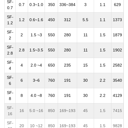
SF-
0.7
0.3~1.0
350
336~384
3
1.1
629
0.7
SF-
1.2
0.6~1.6
450
312
5.5
1.1
1373
1.2
SF-
2
1.5 ~3
550
280
11
1.5
1879
2
SF-
2.8
1.5~3.5
550
280
11
1.5
1902
2.8
SF-
4
2.0 ~4
650
235
15
1.5
2582
4
SF-
6
3~6
760
191
30
2.2
3540
6
SF-
8
4.0 ~8
760
191
30
2.2
4129
8
SF-
16
5.0 ~16
850
169~193
45
1.5
7415
16
SF-
20
10 ~12
850
169~193
45
1.5
9828