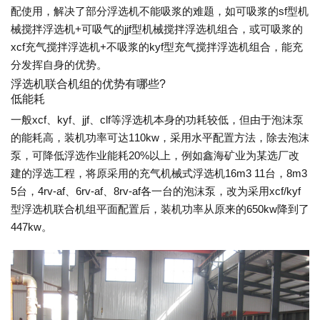
配使用，解决了部分浮选机不能吸浆的难题，如可吸浆的sf型机
械搅拌浮选机+可吸气的jjf型机械搅拌浮选机组合，或可吸浆的
xcf充气搅拌浮选机+不吸浆的kyf型充气搅拌浮选机组合，能充
分发挥自身的优势。
浮选机联合机组的优势有哪些?
低能耗
一般xcf、kyf、jjf、clf等浮选机本身的功耗较低，但由于泡沫泵
的能耗高，装机功率可达110kw，采用水平配置方法，除去泡沫
泵，可降低浮选作业能耗20%以上，例如鑫海矿业为某选厂改
建的浮选工程，将原采用的充气机械式浮选机16m3 11台，8m3
5台，4rv-af、6rv-af、8rv-af各一台的泡沫泵，改为采用xcf/kyf
型浮选机联合机组平面配置后，装机功率从原来的650kw降到了
447kw。