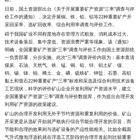
日前，国土资源部出台《关于开展重要矿产资源“三率”调查与评
价工作的通知》，决定开展铜、铁、铅、铝等22种重要矿产开
采回采率、选矿回收率、综合利用率调查与评价工作。
碍于我国矿业不同程度地存在管理方式粗放、消耗成本过大、
技术设备落后、集中度低、资源浪费严重等现象。该《通知》
明确，全国重要矿产资源“三率”调查与评价工作由国土资源部统
一负责部署，分步实施。此次“三率”调查评价内容为：基本查清
煤炭、石油、天然气、铁、锰、铜、铅、锌、铝土矿、镍、
钨、锡、锑、钼、稀土、金、磷、硫铁矿、钾盐、石墨、高铝
黏土和萤石22种重要矿产“三率”标准和采选及综合利用技术设备
工艺现状，科学的评价矿山企业开发利用矿产资源水平，建立
全国重要矿产资源“三率”调查与评价数据库，作为提出合理开发
利用矿产资源的政策建议。
矿山的合理开发利用无外乎节约资源和重复利用的价值。矿山
开采更是从选矿开始就严格执行综合节能合理开发的宗旨，而
节能和合理的效果则与选矿设备的产品性能相关。比如全截面
气升式微泡浮选机就在浮选工艺阶段的合理开发起到比较重要