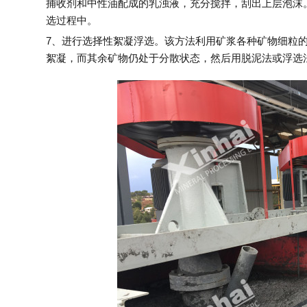
捕收剂和中性油配成的乳浊液，充分搅拌，刮出上层泡沫
选过程中。
7、进行选择性絮凝浮选。该方法利用矿浆各种矿物细粒
絮凝，而其余矿物仍处于分散状态，然后用脱泥法或浮选