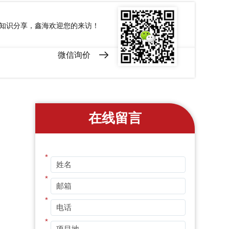
和知识分享，鑫海欢迎您的来访！
微信询价
在线留言
*
*
*
*