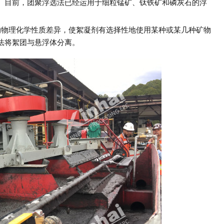
。目前，团聚浮选法已经运用于细粒锰矿、钛铁矿和磷灰石的浮
的物理化学性质差异，使絮凝剂有选择性地使用某种或某几种矿物
法将絮团与悬浮体分离。