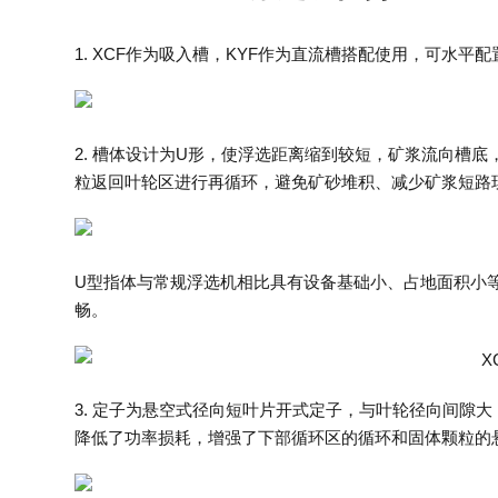
1. XCF作为吸入槽，KYF作为直流槽搭配使用，可水平配
2. 槽体设计为U形，使浮选距离缩到较短，矿浆流向槽
粒返回叶轮区进行再循环，避免矿砂堆积、减少矿浆短路
U型指体与常规浮选机相比具有设备基础小、占地面积小
畅。
3. 定子为悬空式径向短叶片开式定子，与叶轮径向间隙
降低了功率损耗，增强了下部循环区的循环和固体颗粒的悬