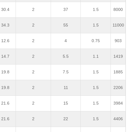
 30.4
2
37
1.5
8000
 34.3
2
55
1.5
11000
 12.6
2
4
0.75
903
 14.7
2
5.5
1.1
1419
 19.8
2
7.5
1.5
1885
 19.8
2
11
1.5
2206
 21.6
2
15
1.5
3984
 21.6
2
22
1.5
4406