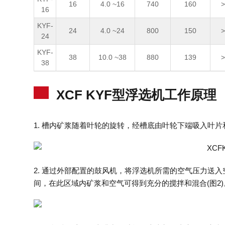
16
4.0 ~16
740
160
>
16
KYF-
24
4.0 ~24
800
150
>
24
KYF-
38
10.0 ~38
880
139
>
38
XCF KYF型浮选机工作原理
1. 槽内矿浆随着叶轮的旋转，经槽底由叶轮下端吸入叶片
2. 通过外部配置的鼓风机，将浮选机所需的空气压力送
间，在此区域内矿浆和空气可得到充分的搅拌和混合(图2)