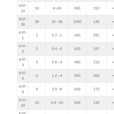
XCF-
24
4~24
950
153
>
24
XCF-
38
10 ~38
1050
136
>
38
KYF-
1
0.2 ~1
340
281
>
1
KYF-
2
0.4 ~2
410
247
>
2
KYF-
3
0.6 ~3
480
219
>
3
KYF-
4
1.2 ~4
550
200
>
4
KYF-
8
3.0 ~8
630
175
>
8
KYF-
10
4.0 ~10
630
192
>
10
KYF-