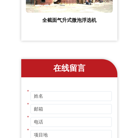
全截面气升式微泡浮选机
在线留言
*
*
*
*