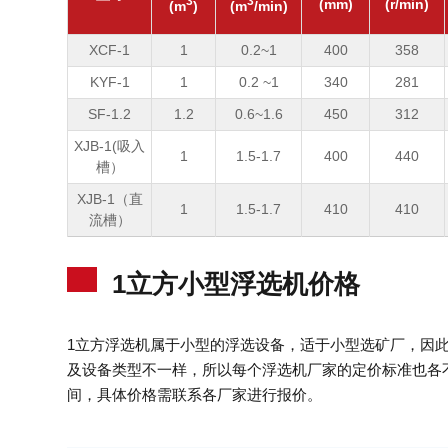
3
3
(mm)
(r/min)
(m
)
(m
/min)
XCF-1
1
0.2~1
400
358
KYF-1
1
0.2 ~1
340
281
SF-1.2
1.2
0.6~1.6
450
312
XJB-1(吸入
1
1.5-1.7
400
440
槽）
XJB-1（直
1
1.5-1.7
410
410
流槽）
1立方小型浮选机价格
1立方浮选机属于小型的浮选设备，适于小型选矿厂，因
及设备类型不一样，所以每个浮选机厂家的定价标准也各不相
间，具体价格需联系各厂家进行报价。