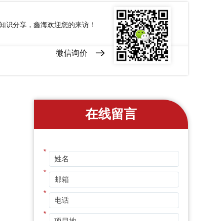
和知识分享，鑫海欢迎您的来访！
微信询价
在线留言
*
*
*
*