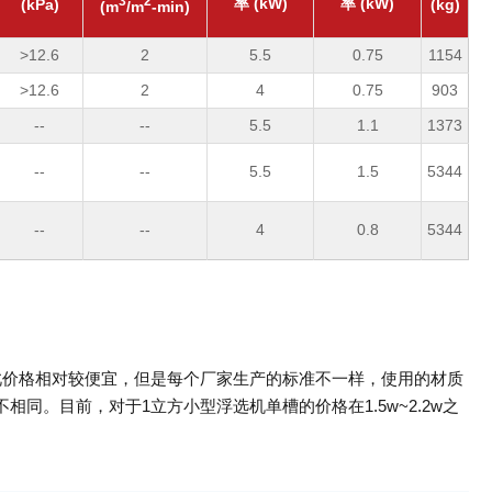
3
2
率 (kW)
率 (kW)
(kPa)
(kg)
(m
/m
-min)
>12.6
2
5.5
0.75
1154
>12.6
2
4
0.75
903
--
--
5.5
1.1
1373
--
--
5.5
1.5
5344
--
--
4
0.8
5344
此价格相对较便宜，但是每个厂家生产的标准不一样，使用的材质
同。目前，对于1立方小型浮选机单槽的价格在1.5w~2.2w之