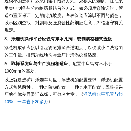
规模小的选矿厂多采用集中给药方式。规模大的选矿厂往往采
用集中制备与分散给药相结合的方式。如必须用泵输送时，管
道布置应保证一定的倒流坡度。各种管道应涂以不同的颜色，
以示区别查找，对剧毒及强腐蚀性药剂应注意，严格遵守有关
规定。
8、浮选机操作平台应设有排水孔洞，或制成格栅式盖板
浮选机放矿应接以引流管道排至合适地点，以便减小冲洗地面
的工作量。排污系统地沟与全厂排污系统相适应。
9、取样系统应与生产流程相适应。
配置中应留有不小于
1000mm的高差。
以上就是选矿厂浮选车间里，浮选机的配置要求，浮选机配置
方式常见两种，一种是阶梯配置，一种是水平配置，应根据选
厂的个体差异灵活选择，可参考文章：《
浮选机水平配置节能
10%，一年省下20多万
》