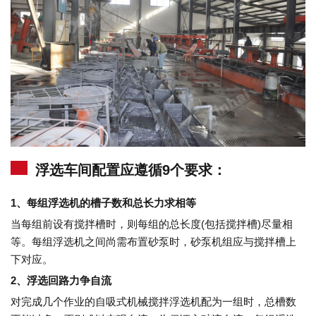
浮选车间配置应遵循9个要求：
1、每组浮选机的槽子数和总长力求相等
当每组前设有搅拌槽时，则每组的总长度(包括搅拌槽)尽量相
等。每组浮选机之间尚需布置砂泵时，砂泵机组应与搅拌槽上
下对应。
2、浮选回路力争自流
对完成几个作业的自吸式机械搅拌浮选机配为一组时，总槽数