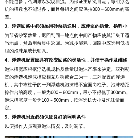
不能过多，否则难以实现自流。为保证主矿流自流，每组浮选
机的槽数也不能过多，而且每组之间应保持300～600mm的高
差。
3、浮选回路中必须采用砂泵扬送时，应使泵的扬量、扬程小
为节省砂泵数量，返回到同一地点的中间产物应使其汇集于适
当地点，然后用泵集中返回。为减少能耗，回路中应选用低扬
程的泡沬泵或长轴泵。
4、浮选机配置应具有改变回路的灵活性，并便于操作及维修
泡沫槽宽应根据浮选机规格及数量以泡沫产率来决定。双列配
置的浮选机泡沫槽应相互对称或合二为一，三列配置的浮选
机，其中靠柱子的一列浮选机泡沫槽不宜面向柱子。泡沫槽距
操作台的高度，一般为600～800mm，最小不得低于300mm。
泡沫槽宽度一般为100～500mm，按浮选机大小及泡沫量而
定。
5、浮选机附近必须保证良好的照明条件
以便操作人员观察泡沬情况，及时调节。