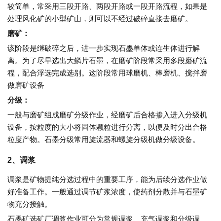
较简单，常采用三段开路、两段开路或一段开路流程，如果是
处理风化矿的小型矿山，则可以不经过破碎直接去磨矿。
磨矿：
该阶段是继破碎之后，进一步实现石墨单体或连生体进行解
离。为了尽早选出大鳞片石墨，在磨矿阶段常采用多段磨矿流
程，配合浮选完成选别。这阶段常用球磨机、棒磨机、搅拌磨
做磨矿设备
分级：
一般与磨矿组成磨矿分级作业，经磨矿后合格掺入进入分级机
设备，按粒度的大小将固体颗粒进行分离，以便及时分出合格
粒度产物。石墨分级常用旋流器和螺旋分级机做分级设备。
2、调浆
调浆是矿物提纯分选过程中的重要工序，能为后续分选作业做
好准备工作。一般通过调节矿浆浓度，使药剂分散并与石墨矿
物充分接触。
石墨矿选矿厂调浆作业可分为常规调浆、充气调浆和分级调