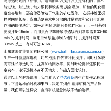
与浮选药剂的互相作用。适当的加强搅拌强度是有利的，但不
能过强。如过强，动力消耗和设备磨 损会增加，矿粒的泥化程
度也会增加，还会使己附着于气泡的矿粒脱落。 在搅拌槽里搅
拌时间的长短，应由药剂在水中分散的难易程度和它们与矿粒
作用的快慢决定。如松油等起 泡剂只要搅拌l~2min ，一般药剂
要搅拌5~15min ，而用混合甲苯胂酸浮选锡石则常常需要30~50
min 的搅拌时间，当用重铬酸盐抑制方铅矿时，搅拌时间要
30min 以上，有时可达 4~6h 。
山东鑫海矿业集团有限公司（
www.ballmillassurance.com.cn
）
生产一种新型浮选机，用气泡搅 拌代替叶轮搅拌，同时柱体较
高可延长浮选时间，提高矿物回收率。同时叶轮搅拌还消耗一
定功率，该浮选机本身不需动力，节能方面比较好。
通过以上的解释说明，我们看见了
浮选设备
的生产制作流程细
节，正是这样的时机和细节，决定了烟台 鑫海矿机的产品质
量，我们可以这样说，鑫海矿机是您比较不错的选择。