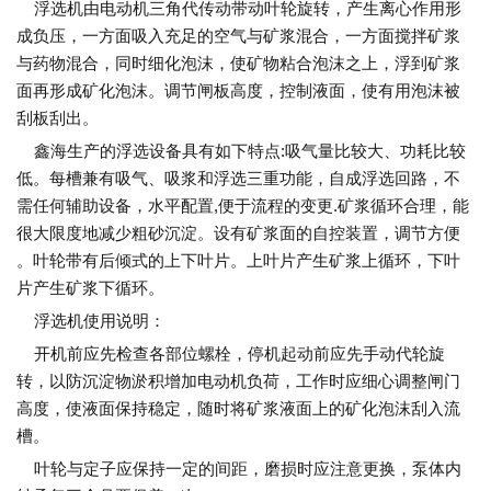
浮选机由电动机三角代传动带动叶轮旋转，产生离心作用形
成负压，一方面吸入充足的空气与矿浆混合，一方面搅拌矿浆
与药物混合，同时细化泡沫，使矿物粘合泡沫之上，浮到矿浆
面再形成矿化泡沫。调节闸板高度，控制液面，使有用泡沫被
刮板刮出。
鑫海生产的浮选设备具有如下特点:吸气量比较大、功耗比较
低。每槽兼有吸气、吸浆和浮选三重功能，自成浮选回路，不
需任何辅助设备，水平配置,便于流程的变更.矿浆循环合理，能
很大限度地减少粗砂沉淀。设有矿浆面的自控装置，调节方便
。叶轮带有后倾式的上下叶片。上叶片产生矿浆上循环，下叶
片产生矿浆下循环。
浮选机使用说明：
开机前应先检查各部位螺栓，停机起动前应先手动代轮旋
转，以防沉淀物淤积增加电动机负荷，工作时应细心调整闸门
高度，使液面保持稳定，随时将矿浆液面上的矿化泡沫刮入流
槽。
叶轮与定子应保持一定的间距，磨损时应注意更换，泵体内