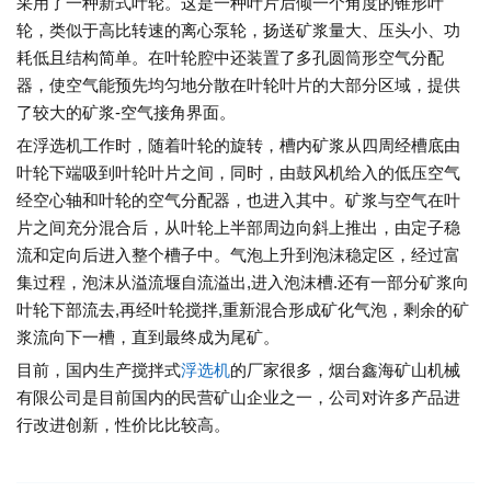
采用了一种新式叶轮。这是一种叶片后倾一个角度的锥形叶
轮，类似于高比转速的离心泵轮，扬送矿浆量大、压头小、功
耗低且结构简单。在叶轮腔中还装置了多孔圆筒形空气分配
器，使空气能预先均匀地分散在叶轮叶片的大部分区域，提供
了较大的矿浆-空气接角界面。
在浮选机工作时，随着叶轮的旋转，槽内矿浆从四周经槽底由
叶轮下端吸到叶轮叶片之间，同时，由鼓风机给入的低压空气
经空心轴和叶轮的空气分配器，也进入其中。矿浆与空气在叶
片之间充分混合后，从叶轮上半部周边向斜上推出，由定子稳
流和定向后进入整个槽子中。气泡上升到泡沫稳定区，经过富
集过程，泡沫从溢流堰自流溢出,进入泡沫槽.还有一部分矿浆向
叶轮下部流去,再经叶轮搅拌,重新混合形成矿化气泡，剩余的矿
浆流向下一槽，直到最终成为尾矿。
目前，国内生产搅拌式
浮选机
的厂家很多，烟台鑫海矿山机械
有限公司是目前国内的民营矿山企业之一，公司对许多产品进
行改进创新，性价比比较高。