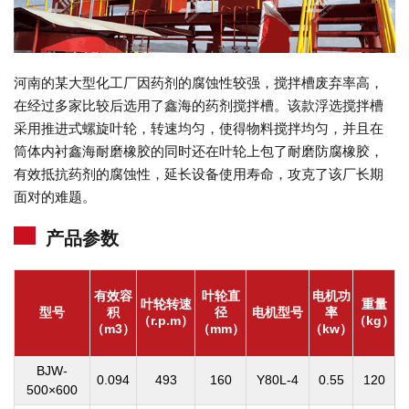
河南的某大型化工厂因药剂的腐蚀性较强，搅拌槽废弃率高，
在经过多家比较后选用了鑫海的药剂搅拌槽。该款浮选搅拌槽
采用推进式螺旋叶轮，转速均匀，使得物料搅拌均匀，并且在
筒体内衬鑫海耐磨橡胶的同时还在叶轮上包了耐磨防腐橡胶，
有效抵抗药剂的腐蚀性，延长设备使用寿命，攻克了该厂长期
面对的难题。
产品参数
有效容
叶轮直
电机功
叶轮转速
重量
型号
积
径
电机型号
率
（r.p.m）
（kg）
（m3）
（mm）
（kw）
BJW-
0.094
493
160
Y80L-4
0.55
120
500×600