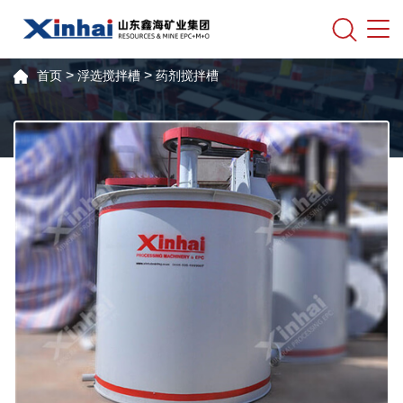
>
>
首页
浮选搅拌槽
药剂搅拌槽