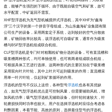
盘，能够产生强烈的下循环。由于既能自吸空气和矿浆，故可
水平配置，中矿返回不需泵。
XHF型浮选机为充气型机械搅拌式浮选机，其中XHF为“鑫海
浮”三个汉字的第一个拼音字母组成，为山东鑫海矿业集团有限
公司生产的设备，采用两套定子系统，达到较好的空气分散效
果，矿物回收率比较高，该浮选机可自吸矿浆，通常作为吸浆
槽与BSF型浮选机组成联合机组。
CLF型浮选机是专门针对粗颗粒矿物分选的设备，可有直流槽和
吸浆槽两种形式，均可单独使用，也可将两者组成联合机组，
可根据具体工艺进行选择。这两种形式的主要区别在于吸浆槽
采用双向叶片叶轮，其中上叶片可起到吸浆的作用；直流槽采
用单一叶片叶轮，仅起到矿浆循环的作用。
浮选机的型号不仅以上这些，各种型号
浮选机
也各有其优缺
点，如充气型浮选机优点是可控制风量，但需要辅助风机，增
加风机功率；吸气型浮选机无辅助设备，但叶轮转速较大，叶
轮磨损快同时功率也较大。用户在选择浮选机时应综合考虑各
利弊因素，本着节能、高效的原则，选择最佳型号的浮选机。