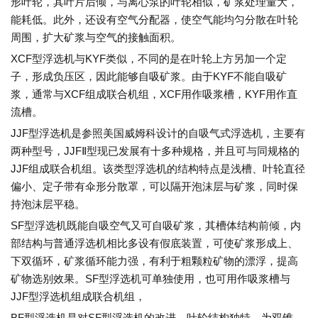
形叶轮，其叶片后倾，与离心泵的叶轮相似，矿浆处理量大，
能耗低。此外，还设有空气分配器，使空气能均匀分散在叶轮
周围，扩大矿浆与空气的接触面积。
XCF型浮选机与KYF类似，不同的是在叶轮上方另加一个定
子，形成负压区，因此能够自吸矿浆。由于KYF不能自吸矿
浆，通常与XCF组成联合机组，XCF用作吸浆槽，KYF用作直
流槽。
JJF型浮选机是参照美国威姆科设计的自吸气式浮选机，主要有
两种型号，JJFⅡ型现已发展有十多种规格，并且可与同规格的
JJF组成联合机组。该类型浮选机的结构特点是浅槽、叶轮直径
偏小、定子带有伞形分散罩，可以隔开泡沫层与矿浆，同时保
持泡沫层平稳。
SF型浮选机既能自吸空气又可自吸矿浆，其槽体结构前倾，内
部结构与普通浮选机相比多设有假底装置，可使矿浆形成上、
下双循环，矿浆循环能力强，有利于粗颗粒矿物的漂浮，提高
矿物选别效果。SF型浮选机可单独使用，也可用作吸浆槽与
JJF型浮选机组成联合机组，
BF型浮选机是对SF型浮选机的改进，叶轮结构独特，为双锥