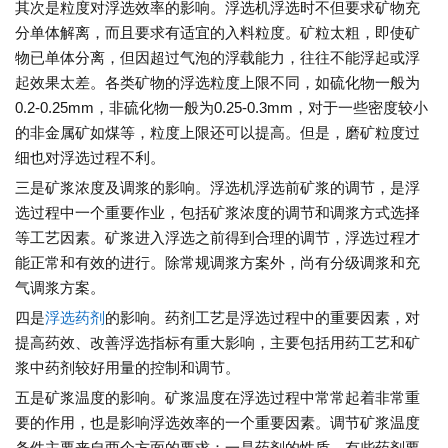
其次是粒度对浮选效率的影响。浮选机浮选时不但要求矿物充
分单体解离，而且要求有适宜的入料粒度。矿粒太粗，即使矿
物已单体分离，但因超过气泡的浮载能力，往往不能浮起或浮
起效果太差。各类矿物的浮选粒度上限不同，如硫化物一般为
0.2-0.25mm，非硫化物一般为0.25-0.3mm，对于一些密度较小
的非金属矿如煤等，粒度上限还可以提高。但是，磨矿粒度过
细也对浮选过程不利。
三是矿浆浓度及调浆的影响。浮选机浮选前矿浆的调节，是浮
选过程中一个重要作业，包括矿浆浓度的调节和调浆方式选择
等工艺因素。矿浆进入浮选之前得到合理的调节，浮选过程才
能正常和有效的进行。除常规调浆方案外，尚有分级调浆和充
气调浆方案。
四是
浮选药剂
的影响。药剂工艺是浮选过程中的重要因素，对
提高药效、改善浮选指标有重大影响，主要包括用药工艺和矿
浆中药剂较好用量的控制和调节。
五是矿浆温度的影响。矿浆温度在浮选过程中常常起着非常重
要的作用，也是影响浮选效率的一个重要因素。调节矿浆温度
条件主要来自两个方面的要求：一是药剂的性质，有些药剂要