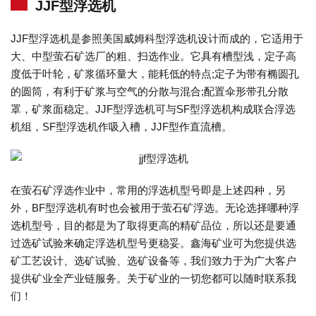
JJF型浮选机
JJF型浮选机是参照美国威姆科型浮选机设计而成的，它适用于
大、中型萤石矿选厂的粗、扫选作业。它具有槽型浅，定子高
度低于叶轮，矿浆循环量大，能耗低的特点;定子为带有椭圆孔
的圆筒，有利于矿浆与空气的分散与混合;配置伞形带孔分散
罩，矿浆面稳定。JJF型浮选机可与SF型浮选机构成联合浮选
机组，SF型浮选机作吸入槽，JJF型作直流槽。
在萤石矿浮选作业中，常用的浮选机型号即是上述四种，另
外，BF型浮选机有时也会被用于萤石矿浮选。无论选择哪种浮
选机型号，目的都是为了取得更高的精矿品位，所以还是要通
过选矿试验来确定浮选机型号更稳妥。鑫海矿业可为您提供选
矿工艺设计、选矿试验、选矿设备等，我们致力于为广大客户
提供矿业全产业链服务。关于矿业的一切您都可以随时联系我
们！