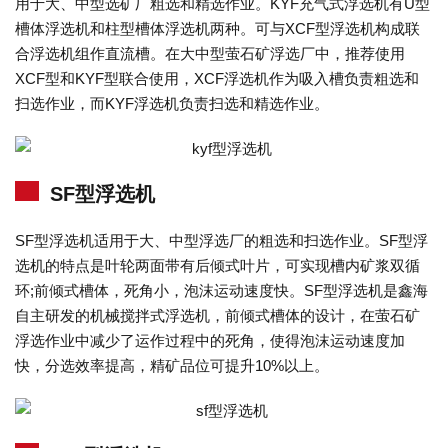
用于大、中型选矿厂粗选和精选作业。KYF充气式浮选机有U型
槽体浮选机和柱型槽体浮选机两种。可与XCF型浮选机构成联
合浮选机组作直流槽。在大中型萤石矿浮选厂中，推荐使用
XCF型和KYF型联合使用，XCF浮选机作为吸入槽负责粗选和
扫选作业，而KYF浮选机负责扫选和精选作业。
SF型浮选机
SF型浮选机适用于大、中型浮选厂的粗选和扫选作业。SF型浮
选机的特点是叶轮两面带有后倾式叶片，可实现槽内矿浆双循
环;前倾式槽体，死角小，泡沫运动速度快。SF型浮选机是鑫海
自主研发的机械搅拌式浮选机，前倾式槽体的设计，在萤石矿
浮选作业中减少了运作过程中的死角，使得泡沫运动速度加
快，分选效率提高，精矿品位可提升10%以上。