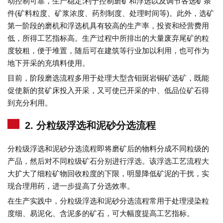
动控制可靠，生产稳定;利于控制磨矿和浮选以及调节各选矿条
件(矿料粒度、矿浆浓度、药剂制度、处理时间等)。此外，选矿
第一阶段的磨机和浮选机具有较高的生产率，投资和经营费用
低，所得工艺指标高。生产过程中所排出的大量废弃尾矿的粒
度较粗，便于堆置，随后可在建筑等行业加以利用，也可作为
地下开采的充填料使用。
目前，阶段磨选流程多用于处理大型含钼斑岩铜矿选矿，既能
促使新的贫矿床投入开采，又可使已开采的中、低品位矿石得
到充分利用。
2. 分粒级浮选和泥砂分选流程
分粒级浮选和泥砂分选流程即将磨矿后的物料分成不同粒级的
产品，然后对不同粒级矿石分别进行浮选。该浮选工艺流程大
大扩大了细粒矿物回收粒度的下限，明显降低矿泥的干扰，实
现合理用药，进一步提高了分选效率。
在生产实践中，分粒级浮选和泥砂分选流程常用于处理浸染粒
度细、易泥化、含泥多的矿石，可大幅度提高工艺指标。