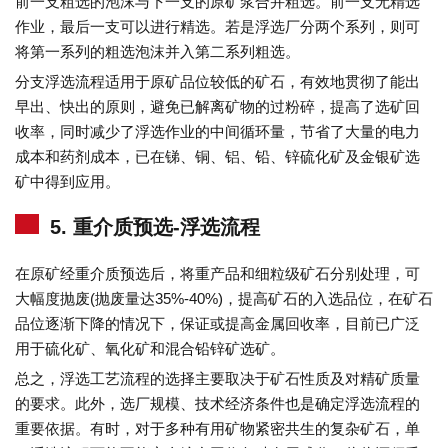
前一支粗选的泡沫与下一支的原矿浆合并粗选。前一支无精选
作业，最后一支可以进行精选。若是浮选厂分两个系列，则可
将第一系列的粗选泡沫并入第二系列粗选。
分支浮选流程适用于原矿品位较低的矿石，有效地贯彻了能出
早出、快出的原则，避免已解离矿物的过粉碎，提高了选矿回
收率，同时减少了浮选作业的中间循环量，节省了大量的电力
成本和药剂成本，已在锑、铜、铝、铅、锌硫化矿及金银矿选
矿中得到应用。
5. 重介质预选-浮选流程
在原矿经重介质预选后，将重产品和细粒级矿石分别处理，可
大幅度抛废(抛废量达35%-40%)，提高矿石的入选品位，在矿石
品位逐渐下降的情况下，保证或提高金属回收率，目前已广泛
用于硫化矿、氧化矿和混合铅锌矿选矿。
总之，浮选工艺流程的选择主要取决于矿石性质及对精矿质量
的要求。此外，选厂规模、技术经济条件也是确定浮选流程的
重要依据。有时，对于多种有用矿物紧密共生的复杂矿石，单