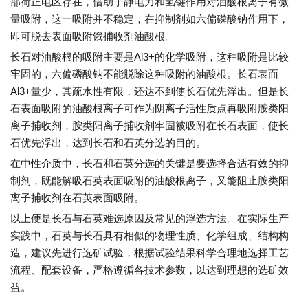
部荷正电区存在，借助于静电力和氢键作用对油酸根离子有微
量吸附，这一吸附并不稳定，在抑制剂如六偏磷酸钠作用下，
即可脱去表面吸附饿捕收剂油酸根。
长石对油酸根的吸附主要是Al3+的化学吸附，这种吸附是比较
牢固的，六偏磷酸钠不能脱除这种吸附的油酸根。长石表面
Al3+量少，其疏水性有限，还达不到使长石优先浮出。但是长
石表面吸附的油酸根离子可作为阴离子活性质点再吸附胺类阳
离子捕收剂，胺类阳离子捕收剂牢固被吸附在长石表面，使长
石优先浮出，达到长石和石英分选的目的。
在中性介质中，长石和石英分选的关键是要选择合适有效的抑
制剂，既能解吸石英表面吸附的油酸根离子，又能阻止胺类阳
离子捕收剂在石英表面吸附。
以上便是长石与石英难选原因及常见的浮选方法。在实际生产
实践中，石英与长石具有相似的物理性质、化学组成、结构构
造，建议先进行选矿试验，根据试验结果科学合理地选择工艺
流程、配套设备，严格遵循各技术参数，以达到理想的选矿效
益。