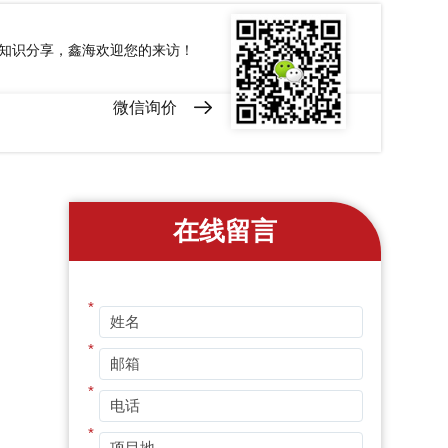
和知识分享，鑫海欢迎您的来访！
微信询价
在线留言
*
*
*
*