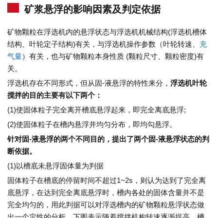
矿浆悬浮的影响因素及判定依据
矿物颗粒在浮选机内的悬浮状态与浮选机机械结构(浮选机槽体
结构、叶轮定子结构)有关，与浮选机操作参数（叶轮转速、
充
气量
）有关，也与矿物颗粒本身性质 (颗粒尺寸、颗粒密度)有
关。
浮选机存在不同形式，但从固-液悬浮的特性来分，
浮选机叶轮
搅拌的目的主要有以下两个：
(1)使固体粒子完全离开槽底悬浮起来，即完全离底悬浮;
(2)使固体粒子在槽内悬浮并均匀分布，即均勾悬浮。
针对固-液悬浮的两个不同目的，提出了两个固-液悬浮状态的判
断依据。
(1)以槽底未悬浮固体量为判据
固体粒子在槽底的停留时间不超过1~2s，则认为达到了完全离
底悬浮，在达到完全离底悬浮时，槽内各处的固体含量并不是
完全均匀的，用此判据可以对浮选槽内的矿物颗粒悬浮状态做
出一个定性的分析。下图表示随着搅拌机构转速逐渐提高，槽