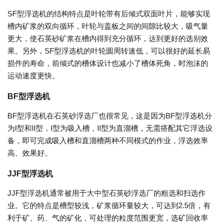
SF型浮选机的结构特点是叶轮带有后倾式双面叶片，能够实现
槽内矿浆的双向循环，叶轮与盖板之间的间隙比较大，吸气量
更大，使石英砂矿浆在槽内得到充分循环，达到更好的选别效
果。另外，SF型浮选机的叶轮圆周转速低，可以很好的延长易
损件的寿命，前倾式的槽体设计也减小了槽体死角，时泡沫的
运动速度更快。
BF型浮选机
BF型浮选机在石英砂浮选厂也很常见，这是因为BF型浮选机分
为I型和II型，I型为吸入槽，II型为直溜槽，无需搭配其它浮选设
备，即可完成吸入槽和直溜槽两种不同模式的作业，浮选效率
高、效果好。
JJF型浮选机
JJF型浮选机通常被用于大中型石英砂浮选厂的粗选和扫选作
业。它的特点是槽型较浅，矿浆循环量较大，可达到2.5倍，有
利于矿、药、气的矿化，可处理的粒度范围更宽，选矿回收率