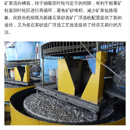
矿浆流向槽底，转子抽吸至叶轮与定子的间隙，有利于粗重矿
粒返回叶轮区进行再循环，避免矿砂堆积、减少矿浆短路现
象。此联合机组既为新建石英砂选矿厂浮选机配置提供了新的
途径，又为老石英砂选厂浮选工艺改造提供了经济又易行的方
法。