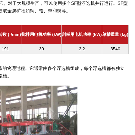
工艺。对于大规模生产，可以使用多个SF型浮选机并行运行。SF型
提取金属矿物如铜、铅、锌和镍等。
数 (r/min)
搅拌用电机功率 (kW)
刮板用电机功率 (kW)
单槽重量 (kg)
191
30
2.2
3540
子沉降的物理过程。它通常由多个浮选槽组成，每个浮选槽都有独立
浆槽。