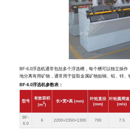
BF-6.0浮选机通常包括多个浮选槽，每个槽可以独立操
地分离有用矿物，通常用于提取金属矿物如铜、铅、锌、
BF-6.0浮选机参数表：
有效容积
叶轮直径
叶轮圆周速
型号
长×宽×高 (mm)
3
(mm)
(m/s)
(m
)
BF-
6
2200×2350×1300
700
7.5
6.0