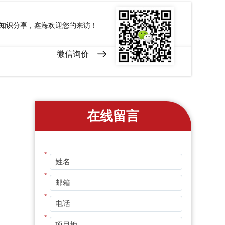
和知识分享，鑫海欢迎您的来访！
微信询价
在线留言
*
*
*
*