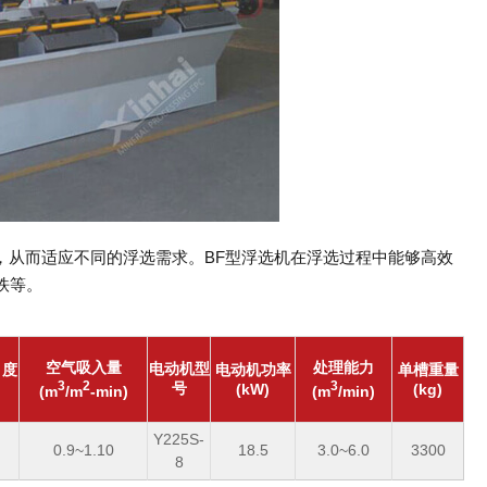
作，从而适应不同的浮选需求。BF型浮选机在浮选过程中能够高效
铁等。
空气吸入量
处理能力
电动机型
 度
电动机功率
单槽重量
3
2
3
号
(kW)
(kg)
(m
/m
-min)
(m
/min)
Y225S-
0.9~1.10
18.5
3.0~6.0
3300
8