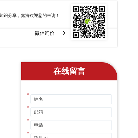
和知识分享，鑫海欢迎您的来访！
微信询价
在线留言
*
*
*
*