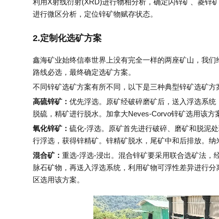
利用X射线衍射(XRD)进行物相分析，确定闪锌矿、菱锌矿
进行微区分析，定位锌矿物赋存状态。
2.定制化选矿方案
鑫海矿业始终信奉世界上没有完全一样的两座矿山，我们
路线必选，最终确定选矿方案。
不同锌矿选矿方案有所不同，以下是三种典型锌矿选矿方
高硫锌矿：
优先浮选。原矿经破碎磨矿后，送入浮选系统
脱硫，精矿进行脱水。加拿大Neves-Corvo锌矿选用该方
氧化锌矿：
硫化-浮选。原矿首先进行破碎、磨矿和脱泥
行浮选，获得锌精矿。锌精矿脱水，尾矿中和后排放。纳米比亚
混合矿：
重选-浮选-浸出。混合锌矿要采用联合选矿法
脉石矿物，再送入浮选系统，利用矿物可浮性差异进行分
区选用该方案。