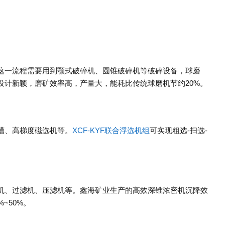
这一流程需要用到颚式破碎机、圆锥破碎机等破碎设备，球磨
设计新颖，磨矿效率高，产量大，能耗比传统球磨机节约20%。
槽、高梯度磁选机等。
XCF-KYF联合浮选机组
可实现粗选-扫选-
机、过滤机、压滤机等。鑫海矿业生产的高效深锥浓密机沉降效
~50%。