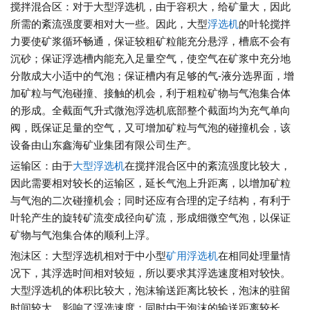
搅拌混合区：对于大型浮选机，由于容积大，给矿量大，因此
所需的紊流强度要相对大一些。因此，大型
浮选机
的叶轮搅拌
力要使矿浆循环畅通，保证较粗矿粒能充分悬浮，槽底不会有
沉砂；保证浮选槽内能充入足量空气，使空气在矿浆中充分地
分散成大小适中的气泡；保证槽内有足够的气-液分选界面，增
加矿粒与气泡碰撞、接触的机会，利于粗粒矿物与气泡集合体
的形成。全截面气升式微泡浮选机底部整个截面均为充气单向
阀，既保证足量的空气，又可增加矿粒与气泡的碰撞机会，该
设备由山东鑫海矿业集团有限公司生产。
运输区：由于
大型浮选机
在搅拌混合区中的紊流强度比较大，
因此需要相对较长的运输区，延长气泡上升距离，以增加矿粒
与气泡的二次碰撞机会；同时还应有合理的定子结构，有利于
叶轮产生的旋转矿流变成径向矿流，形成细微空气泡，以保证
矿物与气泡集合体的顺利上浮。
泡沫区：大型浮选机相对于中小型
矿用浮选机
在相同处理量情
况下，其浮选时间相对较短，所以要求其浮选速度相对较快。
大型浮选机的体积比较大，泡沫输送距离比较长，泡沫的驻留
时间较大，影响了浮选速度；同时由于泡沫的输送距离较长，