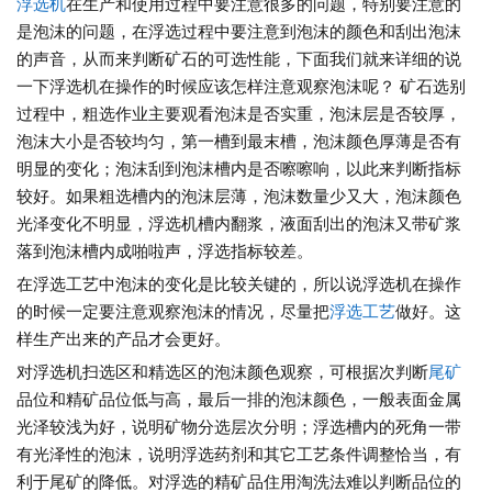
浮选机
在生产和使用过程中要注意很多的问题，特别要注意的
是泡沫的问题，在浮选过程中要注意到泡沫的颜色和刮出泡沫
的声音，从而来判断矿石的可选性能，下面我们就来详细的说
一下浮选机在操作的时候应该怎样注意观察泡沫呢？ 矿石选别
过程中，粗选作业主要观看泡沫是否实重，泡沫层是否较厚，
泡沫大小是否较均匀，第一槽到最末槽，泡沫颜色厚薄是否有
明显的变化；泡沫刮到泡沫槽内是否嚓嚓响，以此来判断指标
较好。如果粗选槽内的泡沫层薄，泡沫数量少又大，泡沫颜色
光泽变化不明显，浮选机槽内翻浆，液面刮出的泡沫又带矿浆
落到泡沫槽内成啪啦声，浮选指标较差。
在浮选工艺中泡沫的变化是比较关键的，所以说浮选机在操作
的时候一定要注意观察泡沫的情况，尽量把
浮选工艺
做好。这
样生产出来的产品才会更好。
对浮选机扫选区和精选区的泡沫颜色观察，可根据次判断
尾矿
品位和精矿品位低与高，最后一排的泡沫颜色，一般表面金属
光泽较浅为好，说明矿物分选层次分明；浮选槽内的死角一带
有光泽性的泡沫，说明浮选药剂和其它工艺条件调整恰当，有
利于尾矿的降低。对浮选的精矿品住用淘洗法难以判断品位的