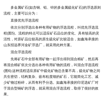
多金属矿石(如含铜、铅、锌的多金属硫化矿石)的浮选原则
流程，主要可以分为：
直接优先浮选流程
依次分别浮选出各种有用矿物的浮选流程，叫优先浮选流
程(图5)。流程的特点可以适应矿石品位的变化、具有较高的灵
活性，对原矿品位较高的原生硫化矿比较适合，如鑫海承接的
山东招远界河金矿浮选厂，就采用此种方案。
混合浮选流程
先将矿石中全部有用矿物一起浮出得到混合精矿，然后再
将混合精矿依次分选出各种有用矿物的流程，叫混合浮选流程
(图6);这种流程适应原矿中硫化矿物总含量不高，硫化矿物之间
共生密切，结构复杂、嵌布粒度细的矿石，它能简化工艺、减
少矿物过粉碎，从而有利予分选。如鑫海承接的印尼选矿厂对
于混合型铜矿的浮选，就采用混合浮选流程，取得了很好的效
果。