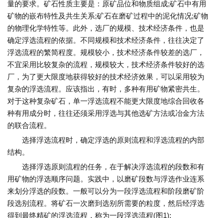
量的要求。矿石性质主要是：原矿品位和物质组成;矿石中有用
矿物的嵌布特性及共生关系;矿石在磨矿过程中的泥化情况;矿物
的物理化学特性等。此外，选厂的规模、技术经济条件，也是
确定浮选流程的依据。不同规模和技术经济条件，往往决定了
浮选流程的繁简程度。规模较小，技术经济条件较差的选厂，
不宜采用比较复杂的流程，规模较大，技术经济条件较好的选
厂，为了更大限度地获得较好的技术经济效果，可以采用较为
复杂的浮选流程。应该指出，有时，多种有用矿物紧密共生。
对于这种复杂矿石，单一浮选流程不能更大限度地综合回收各
种有用成分时，往往还须采用浮选与其他选矿方法或冶金方法
的联合流程。
选择浮选流程时，确定浮选的原则流程和浮选流程的内部
结构。
选择浮选原则流程的任务，在于解决浮选流程的段数和有
用矿物的浮选顺序问题。实践中，以磨矿段数与浮选作业连系
来划分浮选的段数。一般可以分为一段浮选流程和阶段磨矿阶
段选别流程。将矿石一次磨到选别所需要的粒度，然后经浮选
得到最终精矿的浮选流程，称为一段浮选流程(图1);