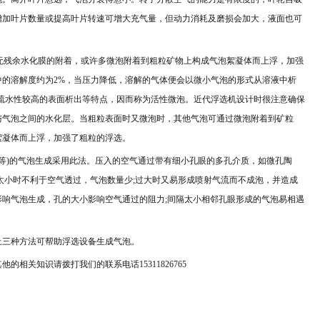
增加叶片数量或提高叶片转速可增大充气量，但动力消耗及磨损会加大，液面也可
无残余水化膜的附着，或许多微泡附着到粗粒矿物上构成气泡絮凝体而上浮，加强
中的溶解度约为
2%
，当压力降低，溶解的气体便会以微小气泡的形式从溶液中析
疏水性较高的表面析出等特点，因而称为活性微泡。近代浮选机设计时很注意确保
与气泡之间的水化层。当粗粒表面时又微泡时，其他气泡可通过微泡附着到矿粒
絮凝体而上浮，加强了粗粒的浮选。
等
)
的气泡生成采用此法。压入的空气通过带有细小孔眼的多孔介质，如微孔陶
太小时不利于空气透过，气泡数量少
;
过大时又易形成喷射气流而不成泡，并造成
影响气泡生成，孔的大小影响空气通过的阻力
;
间隔太小相邻孔眼形成的气泡易相遇
上三种方法可帮助浮选设备生成气泡。
其他的相关知识请拨打我们的联系电话
15311826765