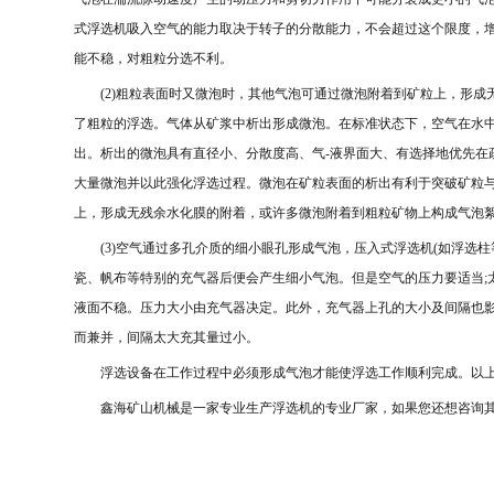
式浮选机吸入空气的能力取决于转子的分散能力，不会超过这个限度，
能不稳，对粗粒分选不利。
(2)
粗粒表面时又微泡时，其他气泡可通过微泡附着到矿粒上，形成
了粗粒的浮选。气体从矿浆中析出形成微泡。在标准状态下，空气在水
出。析出的微泡具有直径小、分散度高、气
-
液界面大、有选择地优先在
大量微泡并以此强化浮选过程。微泡在矿粒表面的析出有利于突破矿粒
上，形成无残余水化膜的附着，或许多微泡附着到粗粒矿物上构成气泡
(3)
空气通过多孔介质的细小眼孔形成气泡，压入式浮选机
(
如浮选柱
瓷、帆布等特别的充气器后便会产生细小气泡。但是空气的压力要适当
;
液面不稳。压力大小由充气器决定。此外，充气器上孔的大小及间隔也
而兼并，间隔太大充其量过小。
浮选设备在工作过程中必须形成气泡才能使浮选工作顺利完成。以
鑫海矿山机械是一家专业生产浮选机的专业厂家，如果您还想咨询