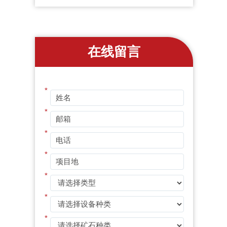
在线留言
*
*
*
*
*
*
*