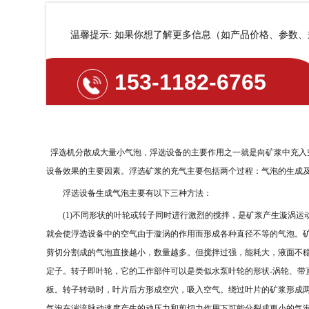
温馨提示: 如果你想了解更多信息（如产品价格、参数
153-1182-6765
浮选机分散成大量小气泡，浮选设备的主要作用之一就是向矿浆中充入
设备效果的主要因素。浮选矿浆的充气主要包括两个过程：气泡的生成
浮选设备生成气泡主要有以下三种方法：
(1)
不同形状的叶轮或转子同时进行激烈的搅拌，是矿浆产生漩涡运
就会使浮选设备中的空气由于漩涡的作用而形成各种直径不等的气泡。
剪切分割成的气泡直接越小，数量越多。但搅拌过强，能耗大，液面不
定子。转子即叶轮，它的工作部件可以是类似水泵叶轮的形状
-
涡轮、带
板。转子转动时，叶片后方形成空穴，吸入空气。绕过叶片的矿浆形成
气泡在湍流脉动速度产生的动压力和剪切力作用下可能分裂成更小的气