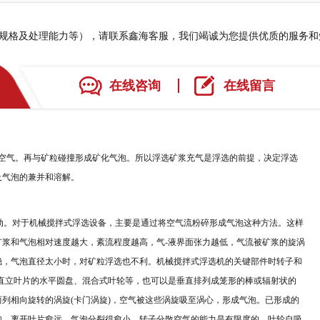
、规格及处理能力等），请联系鑫海客服，我们竭诚为您提供优质的服务
在线咨询
在线留言
空气。再与矿粒碰撞形成矿化气泡。所以浮选矿浆充气是浮选的前提，决定浮选
及气泡的兼并和溶解。
动。对于机械搅拌式浮选设备，主要是通过将空气流粉碎形成气泡这种方法。这样
矿浆和气泡相对速度越大，紊流程度越高，气
-
液界面张力越低，气流被矿浆的旋涡
稳，气泡直径太小时，对矿粒浮选也不利。机械搅拌式浮选机的关键部件时转子和
直立叶片的水平圆盘、混合式叶轮等，也可以是垂直排列成笼形的棒或辐射状的
两列相向旋转的涡旋
(
卡门涡旋
)
，空气被这些涡旋吸至涡心，形成气泡。已形成的
泡。离开叶片愈远，气泡分裂得愈小。转子分散空气的能力是有限度的，叶轮自吸