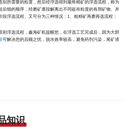
选别所需要的粒度，然后经浮选得到最终精矿的浮选流程，称为
粗后细的顺序，经磨矿逐段解离出不同嵌布粒度的有用矿物、并
阶段浮选流程、又可分为三种情况：1、粗精矿再磨再选流程；
原则浮选流程，鑫海矿机提醒您，在浮选工艺完成后，因为大部
排
可解决您的后顾之忧，脱水效率较高，避免药剂污染，尾矿渣
品知识