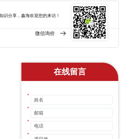
和知识分享，鑫海欢迎您的来访！
微信询价
在线留言
*
*
*
*