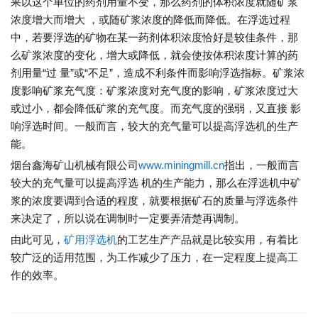
果以这个单位的药剂用量不变，那么药剂的体积浓度就随矿浆
浓度增大而增大 ，或随矿浆浓度的降低而降低。在浮选过程
中，若要浮选的矿物在某一药剂体积浓度恰好是较佳条件，那
么矿浆浓度的变化，增大或降低，就会使按体积浓度计算的药
剂用量“过 量”或“不足”，造成不利条件而影响浮选指标。矿浆浓
度影响矿浆充气度：矿浆浓度对充气度的影响，矿浆浓度过大
或过小，都会降低矿浆的充气度。而充气度的强弱，又直接 影
响浮选时间。一般而言，较大的充气量可以提高浮选机的生产
能。
烟台鑫海矿山机械有限公司
www.miningmill.cn
指出，一般而言
较大的充气量可以提高浮选 机的生产能力，那么在浮选机中矿
浆的浓度要调到合适的程度，就要根据矿石的质量与浮选条件
来决定了，所以说在调制时一定要弄清楚再调制。
由此可见，
矿用浮选机
的工艺生产产品就是比较实用，有着比
较广泛的适用范围，为工作减少了压力，在一定程度上提高工
作的效率。