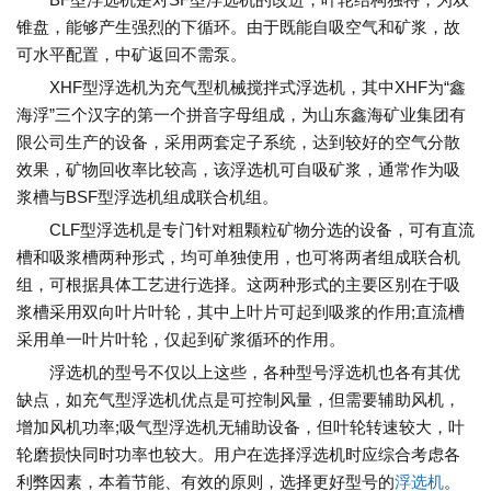
锥盘，能够产生强烈的下循环。由于既能自吸空气和矿浆，故
可水平配置，中矿返回不需泵。
XHF型浮选机为充气型机械搅拌式浮选机，其中XHF为“鑫
海浮”三个汉字的第一个拼音字母组成，为山东鑫海矿业集团有
限公司生产的设备，采用两套定子系统，达到较好的空气分散
效果，矿物回收率比较高，该浮选机可自吸矿浆，通常作为吸
浆槽与BSF型浮选机组成联合机组。
CLF型浮选机是专门针对粗颗粒矿物分选的设备，可有直流
槽和吸浆槽两种形式，均可单独使用，也可将两者组成联合机
组，可根据具体工艺进行选择。这两种形式的主要区别在于吸
浆槽采用双向叶片叶轮，其中上叶片可起到吸浆的作用;直流槽
采用单一叶片叶轮，仅起到矿浆循环的作用。
浮选机的型号不仅以上这些，各种型号浮选机也各有其优
缺点，如充气型浮选机优点是可控制风量，但需要辅助风机，
增加风机功率;吸气型浮选机无辅助设备，但叶轮转速较大，叶
轮磨损快同时功率也较大。用户在选择浮选机时应综合考虑各
利弊因素，本着节能、有效的原则，选择更好型号的
浮选机
。