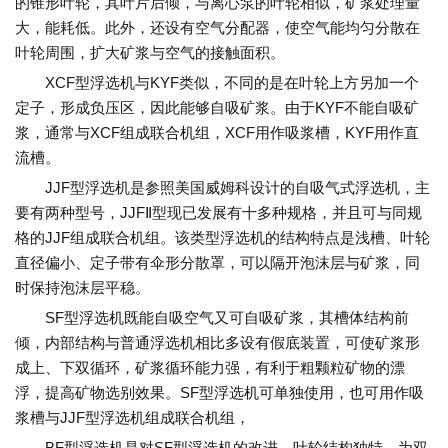
的锥形叶轮，其叶片后倾，与离心泵的叶轮相似，矿浆处理量
大，能耗低。此外，还设有空气分配器，使空气能均匀分散在
叶轮周围，扩大矿浆与空气的接触面积。
XCF型浮选机与KYF类似，不同的是在叶轮上方另加一个
定子，形成负压区，因此能够自吸矿浆。由于KYF不能自吸矿
浆，通常与XCF组成联合机组，XCF用作吸浆槽，KYF用作直
流槽。
JJF型浮选机是参照美国威姆科设计的自吸气式浮选机，主
要有两种型号，JJFⅡ型现已发展有十多种规格，并且可与同规
格的JJF组成联合机组。该类型浮选机的结构特点是浅槽、叶轮
直径偏小、定子带有伞形分散罩，可以隔开泡沫层与矿浆，同
时保持泡沫层平稳。
SF型浮选机既能自吸空气又可自吸矿浆，其槽体结构前
倾，内部结构与普通浮选机相比多设有假底装置，可使矿浆形
成上、下双循环，矿浆循环能力强，有利于粗颗粒矿物的漂
浮，提高矿物选别效果。SF型浮选机可单独使用，也可用作吸
浆槽与JJF型浮选机组成联合机组，
BF型浮选机是对SF型浮选机的改进，叶轮结构独特，为双